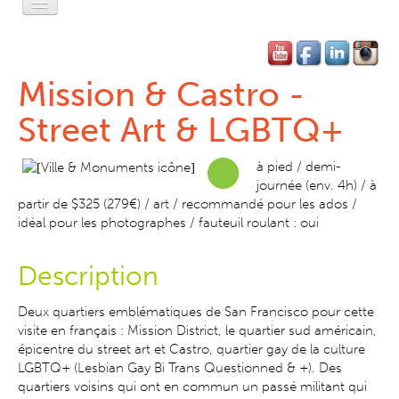
Accueil
L'Esprit Privé
Mission & Castro -
L'Esprit Léger
Street Art & LGBTQ+
L'Esprit Libre
à pied / demi-
journée (env. 4h) / à
L'Esprit Pratique
partir de $325 (279€) / art / recommandé pour les ados /
idéal pour les photographes / fauteuil roulant : oui
L'Esprit SF
Contact-Réservation
Description
Deux quartiers emblématiques de San Francisco pour cette
visite en français : Mission District, le quartier sud américain,
épicentre du street art et Castro, quartier gay de la culture
LGBTQ+ (Lesbian Gay Bi Trans Questionned & +). Des
quartiers voisins qui ont en commun un passé militant qui