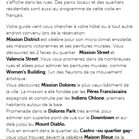
s'affiche dans les rues. Des parcs locaux et des quartiers
résidentiels sont aussi au programme de cette visite en
français.
Votre guide vient vous chercher à votre hôtel ou à tout autre
endroit convenu lors de la réservation.
Mission District
est célèbre pour son micro climat ensoleillé,
ses maisons victoriennes et ses peintures murales. Vous
découvrez les 2 faces du quartier :
Mission Street
et
Valencia Street
. Vous vous promenez dans de nombreuses
rues et allées pour admirer les peintures murales, comme
Women’s Building
, l’un des fleurons de ce mouvement
artistique.
Vous découvrez
Mission Dolores
le plus vieux bâtiment de
la ville. La mission a été fondée par les
Pères Franciscains
espagnols
et construite par les
Indiens Ohlone
, premiers
habitants autour de la baie.
Promenade dans le
Dolores Park
très animé, pour
admirer
son superbe point de vue sur le
Downtown
et au-
delà jusqu’au
Mount Diablo.
Puis en arrivant dans le quartier du
Castro -ou quartier gay-
vous vous trouvez devant la cébèbre
Maison Bleue
de la