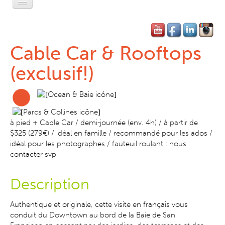
Accueil
L'Esprit Privé
Cable Car & Rooftops
L'Esprit Léger
(exclusif!)
L'Esprit Libre
L'Esprit Pratique
à pied + Cable Car / demi-journée (env. 4h) / à partir de
L'Esprit SF
$325 (279€) / idéal en famille / recommandé pour les ados /
idéal pour les photographes / fauteuil roulant : nous
Contact-Réservation
contacter svp
Description
Authentique et originale, cette visite en français vous
conduit du Downtown au bord de la Baie de San