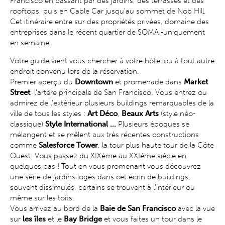
Francisco en passant par des jardins, des terrasses et des
rooftops, puis en Cable Car jusqu'au sommet de Nob Hill.
Cet itinéraire entre sur des propriétés privées, domaine des
entreprises dans le récent quartier de SOMA -uniquement
en semaine.
Votre guide vient vous chercher à votre hôtel ou à tout autre
endroit convenu lors de la réservation.
Premier aperçu du
Downtown
et promenade dans
Market
Street
, l'artère principale de San Francisco. Vous entrez ou
admirez de l'extérieur plusieurs buildings remarquables de la
ville de tous les styles :
Art Déco
,
Beaux Arts
(style néo-
classique)
Style International ...
Plusieurs époques se
mélangent et se mêlent aux très récentes constructions
comme
Salesforce Tower
, la tour plus haute tour de la Côte
Ouest. Vous passez du XIXème au XXIème siècle en
quelques pas ! Tout en vous promenant vous découvrez
une série de jardins logés dans cet écrin de buildings,
souvent dissimulés, certains se trouvent à l'intérieur ou
même sur les toits.
Vous arrivez au bord de la
Baie de San Francisco
avec la vue
sur
les îles
et le
Bay Bridge
et vous faites un tour dans le