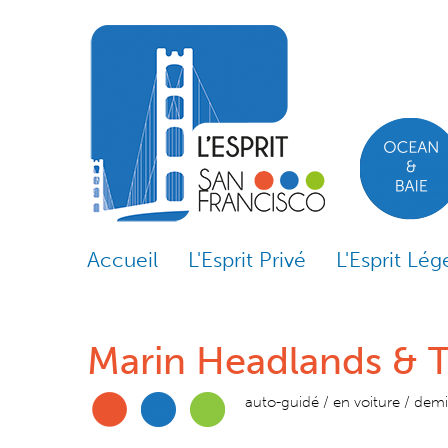
Skip to content
Skip to navigation
Accueil
L'Esprit Privé
L'Esprit Lég
Marin Headlands & 
auto-guidé / en voiture / demi