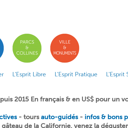
er
L'Esprit Libre
L'Esprit Pratique
L'Esprit 
uis 2015 En français & en US$ pour un vo
ctives
-
tours
auto-guidés
-
infos & bons p
e gâteau de la Californie, venez la déguste