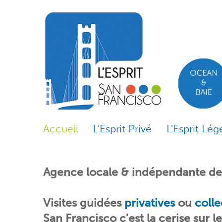
Skip to content
Skip to navigation
Accueil
L'Esprit Privé
L'Esprit Lég
Agence locale & indépendante dep
Visites guidées
privatives
ou
c
olle
San Francisco c'est la cerise sur l