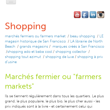
Accueil
L'Esprit Privé
Shopping
L'Esprit Léger
marchés fermiers ou farmers market
/
beau shopping
/
LE
L'Esprit Libre
magasin historique de San Francisco
/
LA librairie de North
Beach
/
grands magasins
/
marques créés à San Francisco
L'Esprit Pratique
/
shopping ado et baba cool
/
shopping collector
/
shopping tout azimut
/
shopping de luxe
/
shopping à prix
L'Esprit SF
d’usine
Contact-Réservation
Marchés fermier ou "farmers
markets"
Ils se tiennent régulièrement dans tous les quartiers. Le plus
grand, le plus populaire, le plus bio, le plus cher aussi - les
prix indiqués sont à la livre - et certainement celui qui