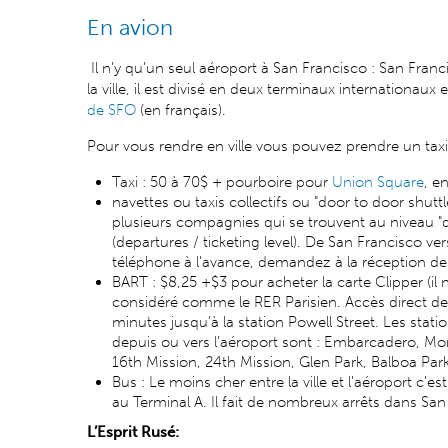
En avion
Il n’y qu’un seul aéroport à San Francisco : San Fran
la ville, il est divisé en deux terminaux internationaux
de SFO
(en français).
Pour vous rendre en ville vous pouvez prendre un taxi,
Taxi : 50 à 70$ + pourboire pour
Union Square
, e
navettes ou taxis collectifs ou "door to door shuttl
plusieurs compagnies qui se trouvent au niveau "d
(departures / ticketing level). De San Francisco v
téléphone à l'avance, demandez à la réception de 
BART : $8,25 +$3 pour acheter la carte Clipper (il n
considéré comme le RER Parisien. Accès direct depu
minutes jusqu’à la station Powell Street. Les stat
depuis ou vers l’aéroport sont : Embarcadero, Mon
16th Mission, 24th Mission, Glen Park, Balboa Park
Bus : Le moins cher entre la ville et l’aéroport c’e
au Terminal A. Il fait de nombreux arrêts dans San
L’Esprit Rusé: