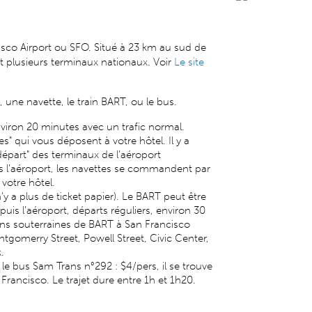
cisco Airport ou SFO. Situé à 23 km au sud de
 et plusieurs terminaux nationaux. Voir
Le site
 une navette, le train BART, ou le bus.
nviron 20 minutes avec un trafic normal.
es" qui vous déposent à votre hôtel. Il y a
épart" des terminaux de l’aéroport
ers l'aéroport, les navettes se commandent par
votre hôtel.
'y a plus de ticket papier). Le BART peut être
is l’aéroport, départs réguliers, environ 30
ions souterraines de BART à San Francisco
tgomerry Street, Powell Street, Civic Center,
.
st le bus Sam Trans n°292 : $4/pers, il se trouve
 Francisco. Le trajet dure entre 1h et 1h20.